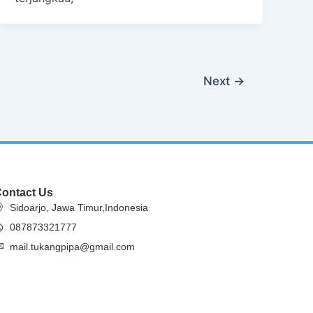
Next
→
ontact Us
Sidoarjo, Jawa Timur,Indonesia
087873321777
mail.tukangpipa@gmail.com