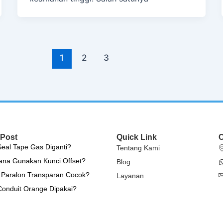
1
2
3
 Post
Quick Link
C
eal Tape Gas Diganti?
Tentang Kami
na Gunakan Kunci Offset?
Blog
Paralon Transparan Cocok?
Layanan
onduit Orange Dipakai?