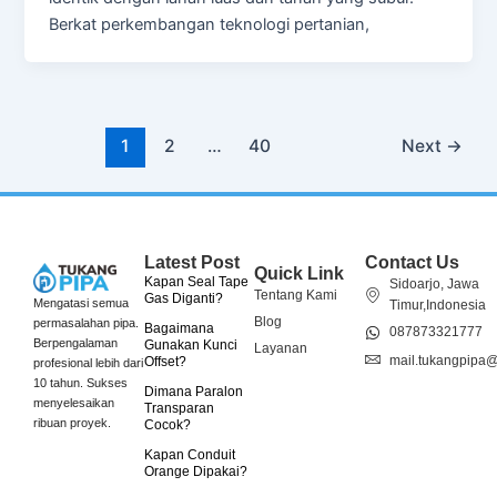
Berkat perkembangan teknologi pertanian,
1
2
…
40
Next
→
Latest Post
Contact Us
Quick Link
Kapan Seal Tape
Sidoarjo, Jawa
Tentang Kami
Gas Diganti?
Mengatasi semua
Timur,Indonesia
Blog
permasalahan pipa.
Bagaimana
087873321777
Berpengalaman
Gunakan Kunci
Layanan
mail.tukangpipa
Offset?
profesional lebih dari
10 tahun. Sukses
Dimana Paralon
menyelesaikan
Transparan
ribuan proyek.
Cocok?
Kapan Conduit
Orange Dipakai?