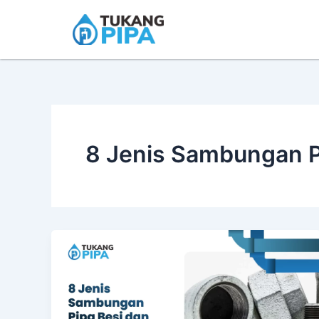
Skip
to
content
8 Jenis Sambungan P