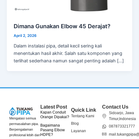
Dimana Gunakan Elbow 45 Derajat?
April 2, 2026
Dalam instalasi pipa, detail kecil sering kali
menentukan hasil akhir. Salah satu komponen yang
terlihat sederhana namun sangat penting adalah […]
Latest Post
Contact Us
Quick Link
Kapan Conduit
Sidoarjo, Jawa
Tentang Kami
Orange Dipakai?
Mengatasi semua
Timur,Indonesia
Blog
permasalahan pipa.
Bagaimana
087873321777
Berpengalaman
Pasang Elbow
Layanan
mail.tukangpipa
HDPE?
profesional lebih dari