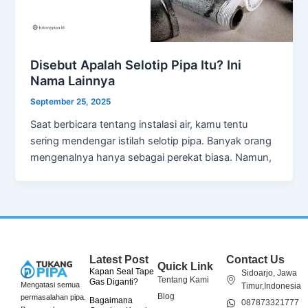
Disebut Apalah Selotip Pipa Itu? Ini
Nama Lainnya
September 25, 2025
Saat berbicara tentang instalasi air, kamu tentu
sering mendengar istilah selotip pipa. Banyak orang
mengenalnya hanya sebagai perekat biasa. Namun,
Latest Post
Contact Us
Quick Link
Kapan Seal Tape
Sidoarjo, Jawa
Tentang Kami
Gas Diganti?
Mengatasi semua
Timur,Indonesia
Blog
permasalahan pipa.
Bagaimana
087873321777