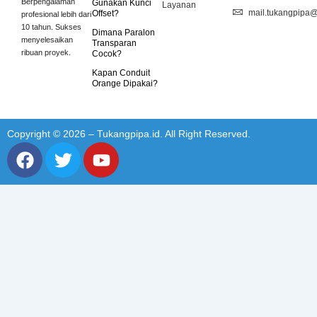
Berpengalaman
Gunakan Kunci
Layanan
mail.tukangpipa
Offset?
profesional lebih dari
10 tahun. Sukses
Dimana Paralon
menyelesaikan
Transparan
ribuan proyek.
Cocok?
Kapan Conduit
Orange Dipakai?
Copyright © 2026 – Tukangpipa.id. All Right Reserved.
F
T
Y
a
w
o
c
i
u
e
t
t
b
t
u
o
e
b
o
r
e
k