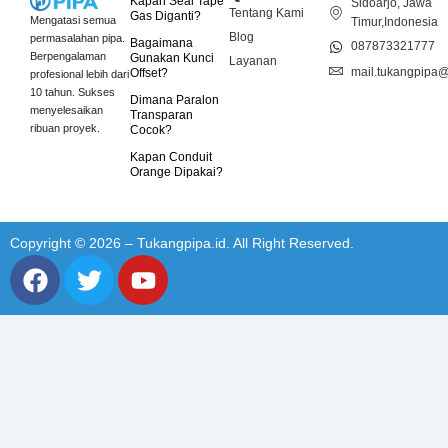
Kapan Seal Tape
Sidoarjo, Jawa
Tentang Kami
Gas Diganti?
Mengatasi semua
Timur,Indonesia
Blog
permasalahan pipa.
Bagaimana
087873321777
Berpengalaman
Gunakan Kunci
Layanan
mail.tukangpipa
Offset?
profesional lebih dari
10 tahun. Sukses
Dimana Paralon
menyelesaikan
Transparan
ribuan proyek.
Cocok?
Kapan Conduit
Orange Dipakai?
Copyright © 2026 – Tukangpipa.id. All Right Reserved.
F
T
Y
a
w
o
c
i
u
e
t
t
b
t
u
o
e
b
o
r
e
k