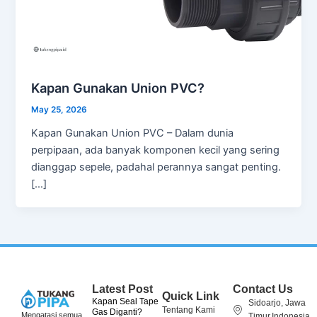
Kapan Gunakan Union PVC?
May 25, 2026
Kapan Gunakan Union PVC – Dalam dunia
perpipaan, ada banyak komponen kecil yang sering
dianggap sepele, padahal perannya sangat penting.
[…]
Latest Post
Contact Us
Quick Link
Kapan Seal Tape
Sidoarjo, Jawa
Tentang Kami
Gas Diganti?
Mengatasi semua
Timur,Indonesia