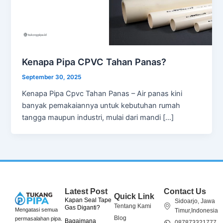
Kenapa Pipa CPVC Tahan Panas?
September 30, 2025
Kenapa Pipa Cpvc Tahan Panas – Air panas kini
banyak pemakaiannya untuk kebutuhan rumah
tangga maupun industri, mulai dari mandi […]
Latest Post
Contact Us
Quick Link
Kapan Seal Tape
Sidoarjo, Jawa
Tentang Kami
Gas Diganti?
Mengatasi semua
Timur,Indonesia
Blog
permasalahan pipa.
Bagaimana
087873321777