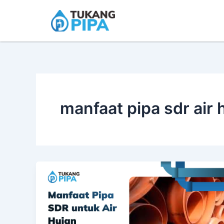
Skip
to
content
manfaat pipa sdr air 