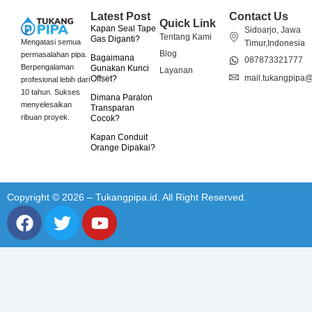
Latest Post
Contact Us
Quick Link
Kapan Seal Tape
Sidoarjo, Jawa
Tentang Kami
Gas Diganti?
Mengatasi semua
Timur,Indonesia
Blog
permasalahan pipa.
Bagaimana
087873321777
Berpengalaman
Gunakan Kunci
Layanan
mail.tukangpipa
Offset?
profesional lebih dari
10 tahun. Sukses
Dimana Paralon
menyelesaikan
Transparan
ribuan proyek.
Cocok?
Kapan Conduit
Orange Dipakai?
Copyright © 2026 – Tukangpipa.id. All Right Reserved.
F
T
Y
a
w
o
c
i
u
e
t
t
b
t
u
o
e
b