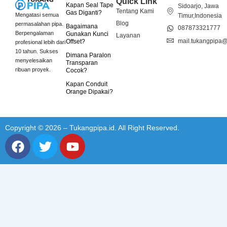
Quick Link
Kapan Seal Tape
Sidoarjo, Jawa
Tentang Kami
Gas Diganti?
Mengatasi semua
Timur,Indonesia
Blog
permasalahan pipa.
Bagaimana
087873321777
Berpengalaman
Gunakan Kunci
Layanan
mail.tukangpipa
Offset?
profesional lebih dari
10 tahun. Sukses
Dimana Paralon
menyelesaikan
Transparan
ribuan proyek.
Cocok?
Kapan Conduit
Orange Dipakai?
Copyright © 2026 – Tukangpipa.id. All Right Reserved.
F
T
Y
a
w
o
c
i
u
e
t
t
b
t
u
o
e
b
o
r
e