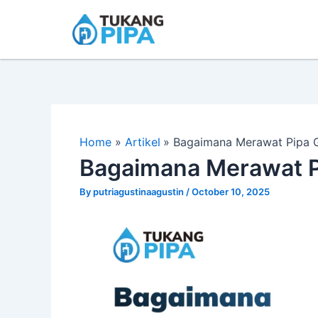
Skip
to
content
Home
Artikel
Bagaimana Merawat Pipa G
Bagaimana Merawat P
By
putriagustinaagustin
/
October 10, 2025