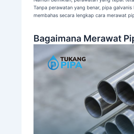
Tanpa perawatan yang benar, pipa galvanis
membahas secara lengkap cara merawat pip
Bagaimana Merawat Pip