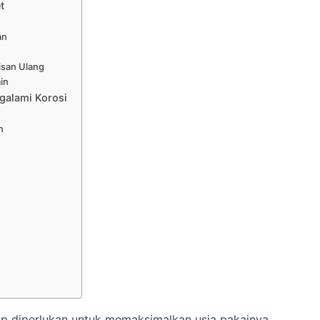
t
an
isan Ulang
in
galami Korosi
n
p diperlukan untuk memaksimalkan usia pakainya.