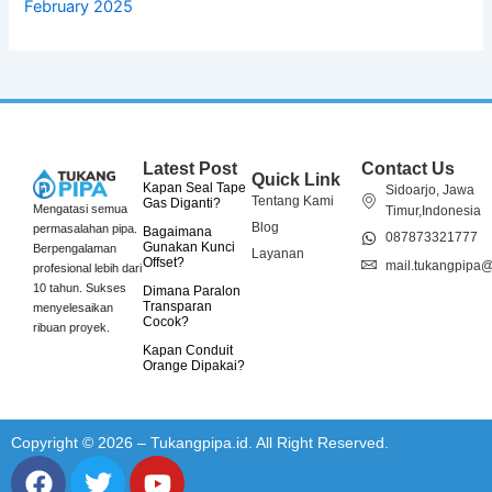
February 2025
Latest Post
Contact Us
Quick Link
Kapan Seal Tape
Sidoarjo, Jawa
Tentang Kami
Gas Diganti?
Mengatasi semua
Timur,Indonesia
Blog
permasalahan pipa.
Bagaimana
087873321777
Gunakan Kunci
Berpengalaman
Layanan
Offset?
mail.tukangpipa
profesional lebih dari
10 tahun. Sukses
Dimana Paralon
Transparan
menyelesaikan
Cocok?
ribuan proyek.
Kapan Conduit
Orange Dipakai?
Copyright © 2026 – Tukangpipa.id. All Right Reserved.
F
T
Y