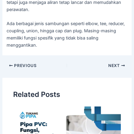
tetapi juga menjaga aliran tetap lancar dan memudahkan
perawatan.
Ada berbagai jenis sambungan seperti elbow, tee, reducer,
coupling, union, hingga cap dan plug. Masing-masing
memiliki fungsi spesifik yang tidak bisa saling
menggantikan.
PREVIOUS
NEXT
Related Posts