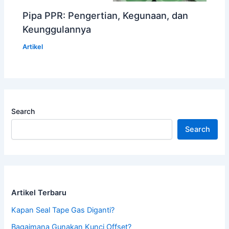
Pipa PPR: Pengertian, Kegunaan, dan
Keunggulannya
Artikel
Search
Search
Artikel Terbaru
Kapan Seal Tape Gas Diganti?
Bagaimana Gunakan Kunci Offset?