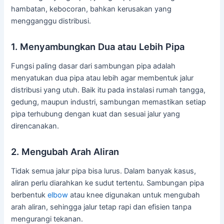
hambatan, kebocoran, bahkan kerusakan yang
mengganggu distribusi.
1. Menyambungkan Dua atau Lebih Pipa
Fungsi paling dasar dari sambungan pipa adalah
menyatukan dua pipa atau lebih agar membentuk jalur
distribusi yang utuh. Baik itu pada instalasi rumah tangga,
gedung, maupun industri, sambungan memastikan setiap
pipa terhubung dengan kuat dan sesuai jalur yang
direncanakan.
2. Mengubah Arah Aliran
Tidak semua jalur pipa bisa lurus. Dalam banyak kasus,
aliran perlu diarahkan ke sudut tertentu. Sambungan pipa
berbentuk
elbow
atau knee digunakan untuk mengubah
arah aliran, sehingga jalur tetap rapi dan efisien tanpa
mengurangi tekanan.