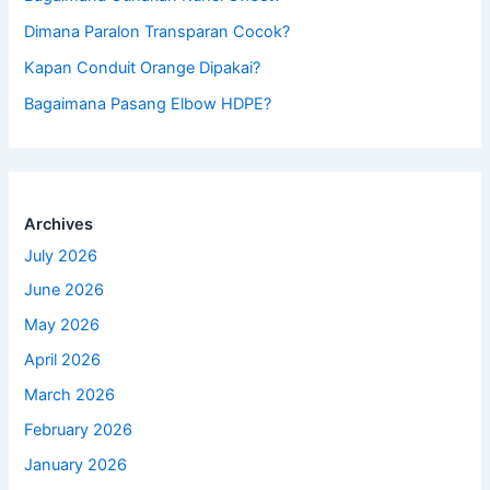
Dimana Paralon Transparan Cocok?
Kapan Conduit Orange Dipakai?
Bagaimana Pasang Elbow HDPE?
Archives
July 2026
June 2026
May 2026
April 2026
March 2026
February 2026
January 2026