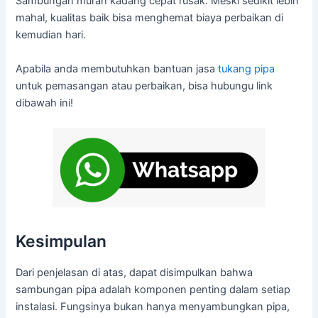
Sambungan murah kadang cepat rusak. Meski sedikit lebih
mahal, kualitas baik bisa menghemat biaya perbaikan di
kemudian hari.
Apabila anda membutuhkan bantuan jasa
tukang pipa
untuk pemasangan atau perbaikan, bisa hubungu link
dibawah ini!
Kesimpulan
Dari penjelasan di atas, dapat disimpulkan bahwa
sambungan pipa adalah komponen penting dalam setiap
instalasi. Fungsinya bukan hanya menyambungkan pipa,