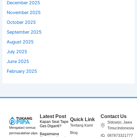
December 2025
November 2025
October 2025
September 2025
August 2025
July 2025
June 2025
February 2025
Latest Post
Contact Us
Quick Link
Kapan Seal Tape
Sidoarjo, Jawa
Tentang Kami
Gas Diganti?
Mengatasi semua
Timur,Indonesia
Blog
permasalahan pipa.
Bagaimana
087873321777