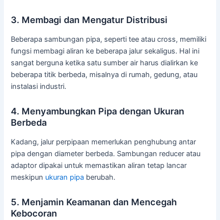
3. Membagi dan Mengatur Distribusi
Beberapa sambungan pipa, seperti tee atau cross, memiliki
fungsi membagi aliran ke beberapa jalur sekaligus. Hal ini
sangat berguna ketika satu sumber air harus dialirkan ke
beberapa titik berbeda, misalnya di rumah, gedung, atau
instalasi industri.
4. Menyambungkan Pipa dengan Ukuran
Berbeda
Kadang, jalur perpipaan memerlukan penghubung antar
pipa dengan diameter berbeda. Sambungan reducer atau
adaptor dipakai untuk memastikan aliran tetap lancar
meskipun
ukuran pipa
berubah.
5. Menjamin Keamanan dan Mencegah
Kebocoran