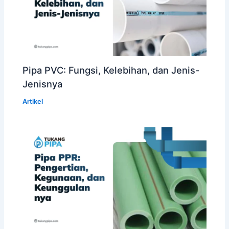
Pipa PVC: Fungsi, Kelebihan, dan Jenis-
Jenisnya
Artikel