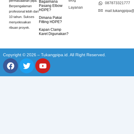
Blog
permasalahan pipa.
Bagaimana
087873321777
Pasang Elbow
Berpengalaman
Layanan
HDPE?
mail.tukangpipa
profesional lebih dari
10 tahun. Sukses
Dimana Pakai
Fitting HDPE?
menyelesaikan
ribuan proyek.
Kapan Clamp
Karet Digunakan?
Copyright © 2026 – Tukangpipa.id. All Right Reserved.
F
T
Y
a
w
o
c
i
u
e
t
t
b
t
u
o
e
b
o
r
e
k