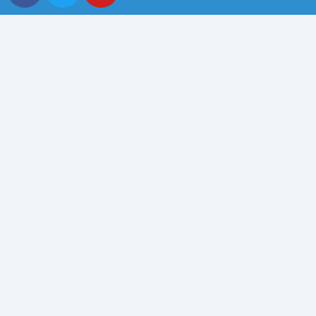
c
i
u
e
t
t
b
t
u
o
e
b
o
r
e
k