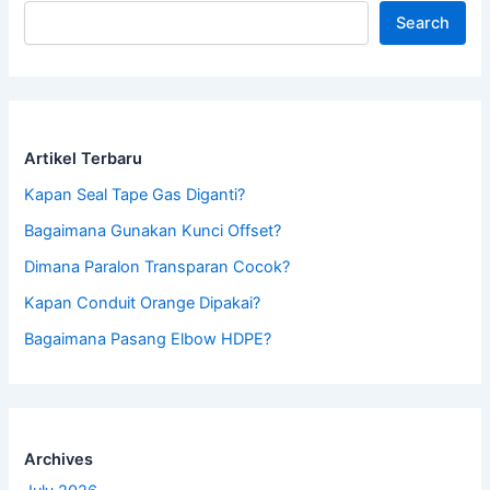
Search
Artikel Terbaru
Kapan Seal Tape Gas Diganti?
Bagaimana Gunakan Kunci Offset?
Dimana Paralon Transparan Cocok?
Kapan Conduit Orange Dipakai?
Bagaimana Pasang Elbow HDPE?
Archives