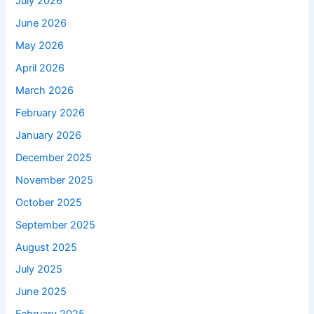
July 2026
June 2026
May 2026
April 2026
March 2026
February 2026
January 2026
December 2025
November 2025
October 2025
September 2025
August 2025
July 2025
June 2025