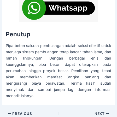
Penutup
Pipa beton saluran pembuangan adalah solusi efektif untuk
menjaga sistem pembuangan tetap lancar, tahan lama, dan
ramah lingkungan. Dengan berbagai jenis dan
keunggulannya, pipa beton dapat diterapkan pada
perumahan hingga proyek besar. Pemilihan yang tepat
akan memberikan manfaat jangka panjang dan
mengurangi biaya perawatan. Terima kasih sudah
menyimak dan sampai jumpa lagi dengan informasi
menarik lainnya.
PREVIOUS
NEXT