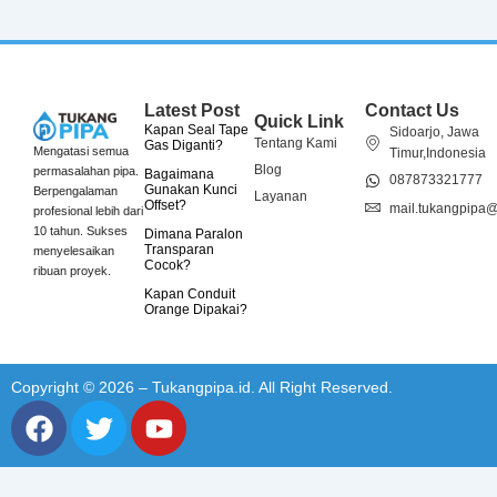
Latest Post
Contact Us
Quick Link
Kapan Seal Tape
Sidoarjo, Jawa
Tentang Kami
Gas Diganti?
Mengatasi semua
Timur,Indonesia
Blog
permasalahan pipa.
Bagaimana
087873321777
Gunakan Kunci
Berpengalaman
Layanan
Offset?
mail.tukangpipa
profesional lebih dari
10 tahun. Sukses
Dimana Paralon
Transparan
menyelesaikan
Cocok?
ribuan proyek.
Kapan Conduit
Orange Dipakai?
Copyright © 2026 – Tukangpipa.id. All Right Reserved.
F
T
Y
a
w
o
c
i
u
e
t
t