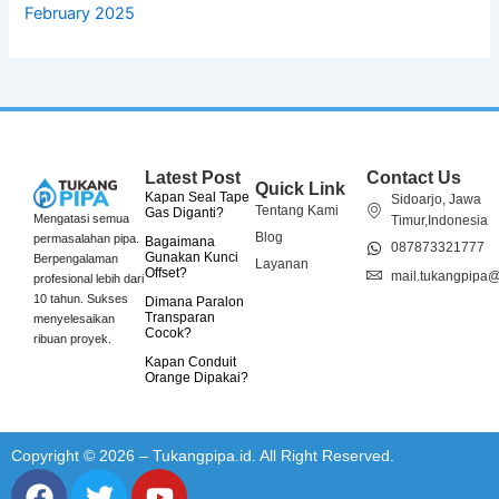
February 2025
Latest Post
Contact Us
Quick Link
Kapan Seal Tape
Sidoarjo, Jawa
Tentang Kami
Gas Diganti?
Mengatasi semua
Timur,Indonesia
Blog
permasalahan pipa.
Bagaimana
087873321777
Gunakan Kunci
Berpengalaman
Layanan
Offset?
mail.tukangpipa
profesional lebih dari
10 tahun. Sukses
Dimana Paralon
Transparan
menyelesaikan
Cocok?
ribuan proyek.
Kapan Conduit
Orange Dipakai?
Copyright © 2026 – Tukangpipa.id. All Right Reserved.
F
T
Y