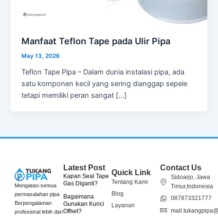
Manfaat Teflon Tape pada Ulir Pipa
May 13, 2026
Teflon Tape Pipa – Dalam dunia instalasi pipa, ada
satu komponen kecil yang sering dianggap sepele
tetapi memiliki peran sangat […]
Latest Post
Contact Us
Quick Link
Kapan Seal Tape
Sidoarjo, Jawa
Tentang Kami
Gas Diganti?
Mengatasi semua
Timur,Indonesia
Blog
permasalahan pipa.
Bagaimana
087873321777
Berpengalaman
Gunakan Kunci
Layanan
mail.tukangpipa
Offset?
profesional lebih dari