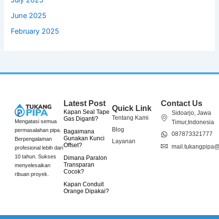
June 2025
February 2025
Latest Post
Contact Us
Quick Link
Kapan Seal Tape
Sidoarjo, Jawa
Tentang Kami
Gas Diganti?
Mengatasi semua
Timur,Indonesia
Blog
permasalahan pipa.
Bagaimana
087873321777
Gunakan Kunci
Berpengalaman
Layanan
Offset?
mail.tukangpipa
profesional lebih dari
10 tahun. Sukses
Dimana Paralon
Transparan
menyelesaikan
Cocok?
ribuan proyek.
Kapan Conduit
Orange Dipakai?