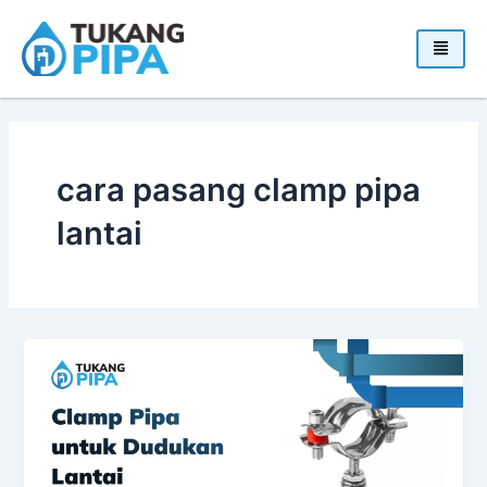
Skip
to
content
cara pasang clamp pipa
lantai