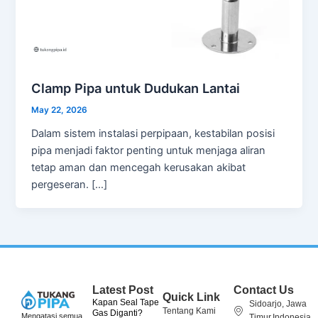
Clamp Pipa untuk Dudukan Lantai
May 22, 2026
Dalam sistem instalasi perpipaan, kestabilan posisi
pipa menjadi faktor penting untuk menjaga aliran
tetap aman dan mencegah kerusakan akibat
pergeseran. […]
Latest Post
Contact Us
Quick Link
Kapan Seal Tape
Sidoarjo, Jawa
Tentang Kami
Gas Diganti?
Mengatasi semua
Timur,Indonesia