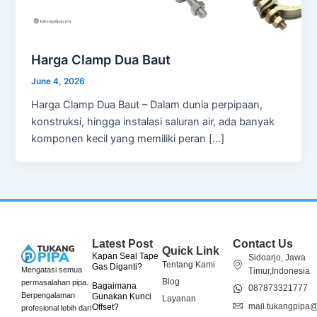
Harga Clamp Dua Baut
June 4, 2026
Harga Clamp Dua Baut – Dalam dunia perpipaan,
konstruksi, hingga instalasi saluran air, ada banyak
komponen kecil yang memiliki peran […]
Latest Post
Contact Us
Quick Link
Kapan Seal Tape
Sidoarjo, Jawa
Tentang Kami
Gas Diganti?
Mengatasi semua
Timur,Indonesia
Blog
permasalahan pipa.
Bagaimana
087873321777
Berpengalaman
Gunakan Kunci
Layanan
mail.tukangpipa
Offset?
profesional lebih dari