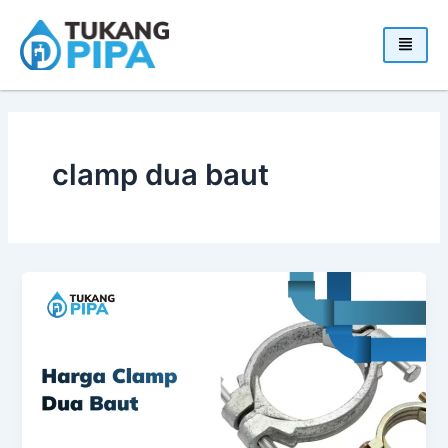
Skip
to
content
clamp dua baut