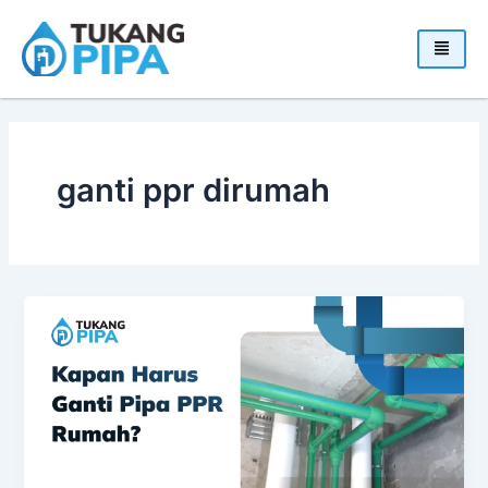
Skip
to
content
ganti ppr dirumah