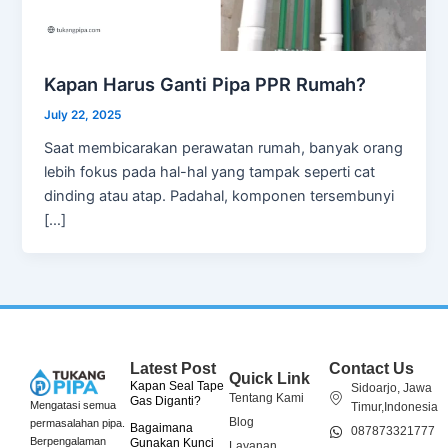
Kapan Harus Ganti Pipa PPR Rumah?
July 22, 2025
Saat membicarakan perawatan rumah, banyak orang
lebih fokus pada hal-hal yang tampak seperti cat
dinding atau atap. Padahal, komponen tersembunyi
[…]
Latest Post
Contact Us
Quick Link
Kapan Seal Tape
Sidoarjo, Jawa
Tentang Kami
Gas Diganti?
Mengatasi semua
Timur,Indonesia
Blog
permasalahan pipa.
Bagaimana
087873321777
Berpengalaman
Gunakan Kunci
Layanan