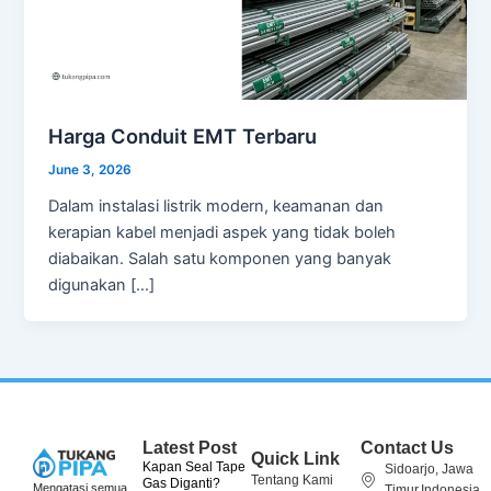
Harga Conduit EMT Terbaru
June 3, 2026
Dalam instalasi listrik modern, keamanan dan
kerapian kabel menjadi aspek yang tidak boleh
diabaikan. Salah satu komponen yang banyak
digunakan […]
Latest Post
Contact Us
Quick Link
Kapan Seal Tape
Sidoarjo, Jawa
Tentang Kami
Gas Diganti?
Mengatasi semua
Timur,Indonesia