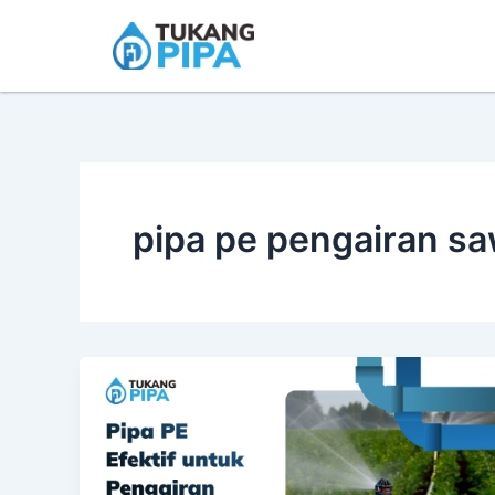
Skip
to
content
pipa pe pengairan s