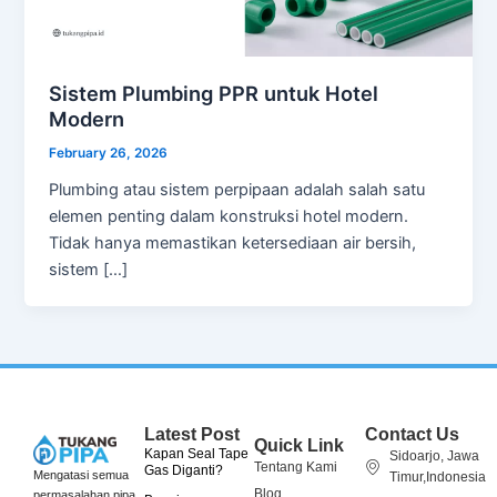
Sistem Plumbing PPR untuk Hotel
Modern
February 26, 2026
Plumbing atau sistem perpipaan adalah salah satu
elemen penting dalam konstruksi hotel modern.
Tidak hanya memastikan ketersediaan air bersih,
sistem […]
Latest Post
Contact Us
Quick Link
Kapan Seal Tape
Sidoarjo, Jawa
Tentang Kami
Gas Diganti?
Mengatasi semua
Timur,Indonesia
Blog
permasalahan pipa.