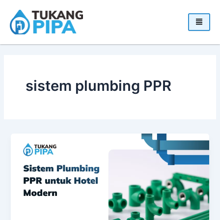
Skip
to
content
sistem plumbing PPR