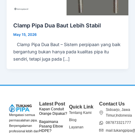
Clamp Pipa Dua Baut Lebih Stabil
May 15, 2026
Clamp Pipa Dua Baut – Sistem perpipaan yang baik
bergantung bukan hanya pada kualitas pipa itu
sendiri, tetapi juga pada […]
Latest Post
Contact Us
Quick Link
Kapan Conduit
Sidoarjo, Jawa
Tentang Kami
Orange Dipakai?
Mengatasi semua
Timur,Indonesia
Blog
permasalahan pipa.
Bagaimana
087873321777
Berpengalaman
Pasang Elbow
Layanan
mail.tukangpipa
HDPE?
profesional lebih dari