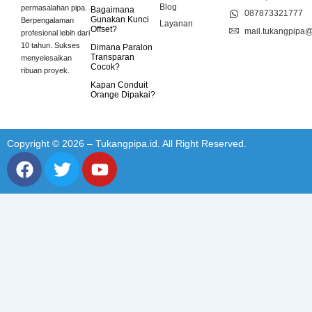
Blog
permasalahan pipa.
Bagaimana
087873321777
Gunakan Kunci
Berpengalaman
Layanan
Offset?
mail.tukangpipa
profesional lebih dari
10 tahun. Sukses
Dimana Paralon
Transparan
menyelesaikan
Cocok?
ribuan proyek.
Kapan Conduit
Orange Dipakai?
Copyright © 2026 – Tukangpipa.id. All Right Reserved.
F
T
Y
a
w
o
c
i
u
e
t
t
b
t
u
o
e
b
o
r
e
k