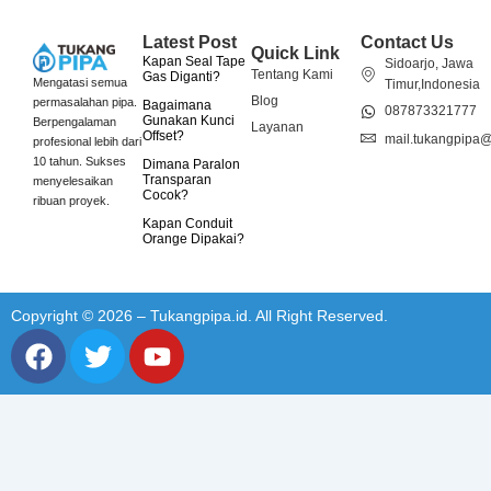
Latest Post
Contact Us
Quick Link
Kapan Seal Tape
Sidoarjo, Jawa
Tentang Kami
Gas Diganti?
Mengatasi semua
Timur,Indonesia
Blog
permasalahan pipa.
Bagaimana
087873321777
Gunakan Kunci
Berpengalaman
Layanan
Offset?
mail.tukangpipa
profesional lebih dari
10 tahun. Sukses
Dimana Paralon
Transparan
menyelesaikan
Cocok?
ribuan proyek.
Kapan Conduit
Orange Dipakai?
Copyright © 2026 – Tukangpipa.id. All Right Reserved.
F
T
Y
a
w
o
c
i
u
e
t
t
b
t
u
o
e
b