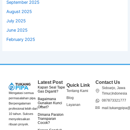
September 2025
August 2025
July 2025
June 2025
February 2025
Latest Post
Contact Us
Quick Link
Kapan Seal Tape
Sidoarjo, Jawa
Tentang Kami
Gas Diganti?
Mengatasi semua
Timur,Indonesia
Blog
permasalahan pipa.
Bagaimana
087873321777
Gunakan Kunci
Berpengalaman
Layanan
Offset?
mail.tukangpipa
profesional lebih dari
10 tahun. Sukses
Dimana Paralon
Transparan
menyelesaikan
Cocok?
ribuan proyek.