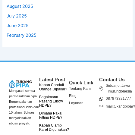
August 2025
July 2025
June 2025
February 2025
Latest Post
Contact Us
Quick Link
Kapan Conduit
Sidoarjo, Jawa
Tentang Kami
Orange Dipakai?
Mengatasi semua
Timur,Indonesia
Blog
permasalahan pipa.
Bagaimana
087873321777
Pasang Elbow
Berpengalaman
Layanan
HDPE?
mail.tukangpipa
profesional lebih dari
10 tahun. Sukses
Dimana Pakai
Fitting HDPE?
menyelesaikan
ribuan proyek.
Kapan Clamp
Karet Digunakan?